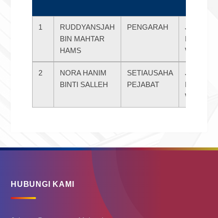
1
RUDDYANSJAH
PENGARAH
JABATAN
BIN MAHTAR
PENERA
HAMS
WP LAB
2
NORA HANIM
SETIAUSAHA
JABATAN
BINTI SALLEH
PEJABAT
PENERA
WP LAB
HUBUNGI KAMI