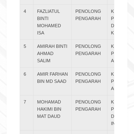
4
FAZLIATUL
PENOLONG
KEMPEN /
BINTI
PENGARAH
PENTADB
MOHAMED
DAN
ISA
KEWANGA
5
AMIRAH BINTI
PENOLONG
KEMPEN /
AHMAD
PENGARAH
PENGURU
SALIM
ACARA
6
AMIR FARHAN
PENOLONG
KEMPEN /
BIN MD SAAD
PENGARAH
PENGURU
ACARA
7
MOHAMAD
PENOLONG
KEMPEN /
HAKIMI BIN
PENGARAH
PELAPOR
MAT DAUD
DAN
INFORMAS