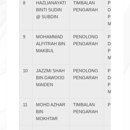
8
HAZLIANAYATI
TIMBALAN
PERHUBU
BINTI SUDIN
PENGARAH
DAN
@ SUBDIN
PEMBANG
MASYARA
9
MOHAMMAD
PENOLONG
PERHUBU
ALFITRAH BIN
PENGARAH
DAN
MAKBUL
PEMBANG
MASYARA
10
JAZZMI SHAH
PENOLONG
PERHUBU
BIN DAWOOD
PENGARAH
DAN
MAIDEN
PEMBANG
MASYARA
11
MOHD AZHAR
TIMBALAN
PENTARA
BIN
PENGARAH
MOKHTAR