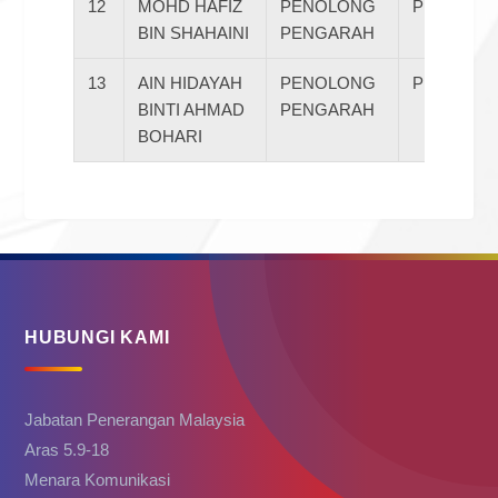
12
MOHD HAFIZ
PENOLONG
PENTARA
BIN SHAHAINI
PENGARAH
13
AIN HIDAYAH
PENOLONG
PENTARA
BINTI AHMAD
PENGARAH
BOHARI
HUBUNGI KAMI
Jabatan Penerangan Malaysia
Aras 5.9-18
Menara Komunikasi