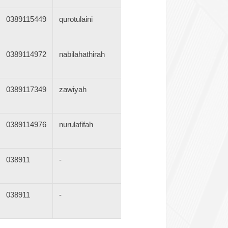
0389115449
qurotulaini
0389114972
nabilahathirah
0389117349
zawiyah
0389114976
nurulafifah
038911
-
038911
-