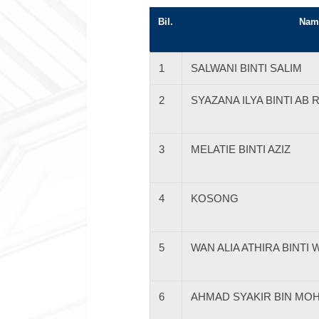
Bil.
Nam
1
SALWANI BINTI SALIM
2
SYAZANA ILYA BINTI AB 
3
MELATIE BINTI AZIZ
4
KOSONG
5
WAN ALIA ATHIRA BINTI
6
AHMAD SYAKIR BIN MO