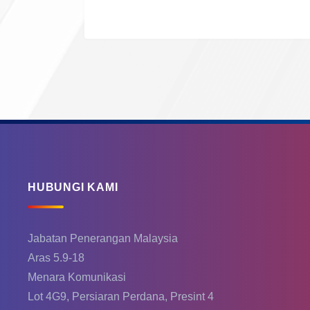
HUBUNGI KAMI
Jabatan Penerangan Malaysia
Aras 5.9-18
Menara Komunikasi
Lot 4G9, Persiaran Perdana, Presint 4