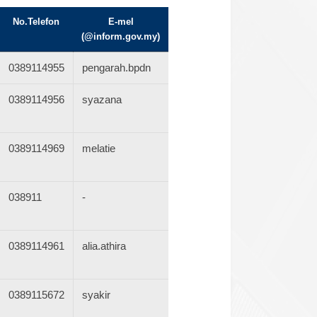
No.Telefon
E-mel
(@inform.gov.my)
0389114955
pengarah.bpdn
0389114956
syazana
0389114969
melatie
038911
-
0389114961
alia.athira
0389115672
syakir