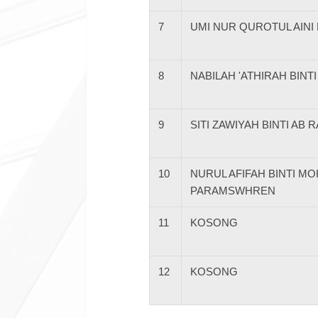
7
UMI NUR QUROTUL AINI
8
NABILAH 'ATHIRAH BIN
9
SITI ZAWIYAH BINTI AB
10
NURUL AFIFAH BINTI M
PARAMSWHREN
11
KOSONG
12
KOSONG