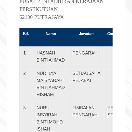
PUSAT PENTADBIRAN KERAJAAN
PERSEKUTUAN
62100 PUTRAJAYA
Bil.
Nama
Jawatan
Cawangan / U
1
HASNAH
PENGARAH
BINTI AHMAD
2
NUR ILYA
SETIAUSAHA
MAISYARAH
PEJABAT
BINTI AHMAD
HISHAM
3
NURUL
TIMBALAN
PERANCA
INSYIRAH
PENGARAH
STRATEGI
BINTI MOHD
ISHAH