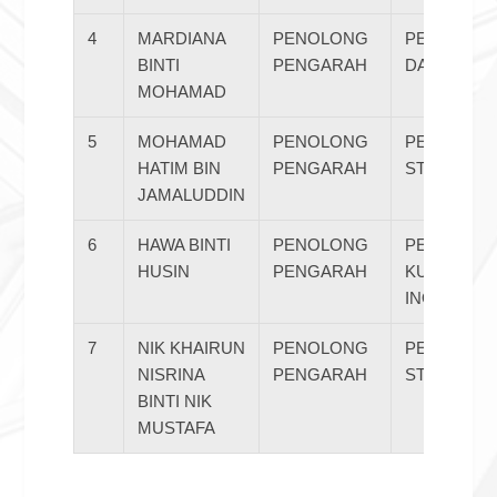
4
MARDIANA
PENOLONG
PENYELIDI
BINTI
PENGARAH
DAN NAZI
MOHAMAD
5
MOHAMAD
PENOLONG
PERANCA
HATIM BIN
PENGARAH
STRATEGI
JAMALUDDIN
6
HAWA BINTI
PENOLONG
PENINGKA
HUSIN
PENGARAH
KUALITI D
INOVASI
7
NIK KHAIRUN
PENOLONG
PERANCA
NISRINA
PENGARAH
STRATEGI
BINTI NIK
MUSTAFA