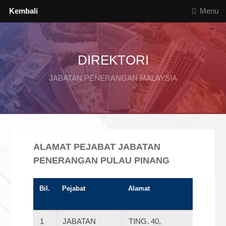
Kembali
Menu
DIREKTORI
JABATAN PENERANGAN MALAYSIA
ALAMAT PEJABAT JABATAN
PENERANGAN PULAU PINANG
Bil.
Pejabat
Alamat
No Tele
1
JABATAN
TING. 40,
042622