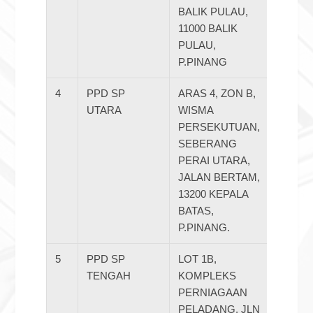
BALIK PULAU,
11000 BALIK
PULAU,
P.PINANG
4
PPD SP
ARAS 4, ZON B,
045754
UTARA
WISMA
PERSEKUTUAN,
SEBERANG
PERAI UTARA,
JALAN BERTAM,
13200 KEPALA
BATAS,
P.PINANG.
5
PPD SP
LOT 1B,
045386
TENGAH
KOMPLEKS
PERNIAGAAN
PELADANG, JLN