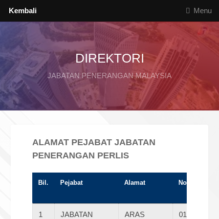
Kembali
Menu
DIREKTORI
JABATAN PENERANGAN MALAYSIA
ALAMAT PEJABAT JABATAN
PENERANGAN PERLIS
Bil.
Pejabat
Alamat
No Telefon
1
JABATAN
ARAS
0196202657